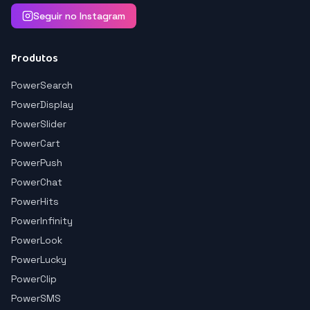
Seguir no Instagram
Produtos
PowerSearch
PowerDisplay
PowerSlider
PowerCart
PowerPush
PowerChat
PowerHits
PowerInfinity
PowerLook
PowerLucky
PowerClip
PowerSMS