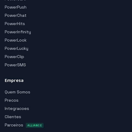
PowerPush
PowerChat
PowerHits
PowerInfinity
PowerLook
PowerLucky
PowerClip
PowerSMS
Empresa
Quem Somos
Precos
Integracoes
Clientes
Parceiros
ALLIANCE