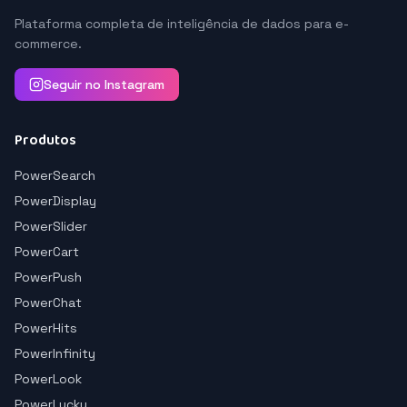
Plataforma completa de inteligência de dados para e-
commerce.
Seguir no Instagram
Produtos
PowerSearch
PowerDisplay
PowerSlider
PowerCart
PowerPush
PowerChat
PowerHits
PowerInfinity
PowerLook
PowerLucky