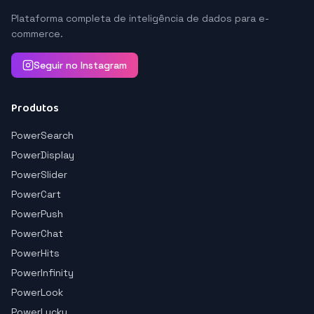
Plataforma completa de inteligência de dados para e-
commerce.
Seguir no Instagram
Produtos
PowerSearch
PowerDisplay
PowerSlider
PowerCart
PowerPush
PowerChat
PowerHits
PowerInfinity
PowerLook
PowerLucky