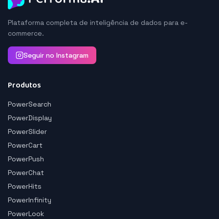
Plataforma completa de inteligência de dados para e-
commerce.
Seguir no Instagram
Produtos
PowerSearch
PowerDisplay
PowerSlider
PowerCart
PowerPush
PowerChat
PowerHits
PowerInfinity
PowerLook