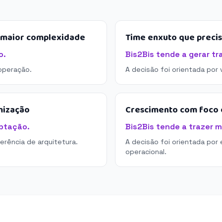
e maior complexidade
Time enxuto que preci
o.
Bis2Bis tende a gerar tr
operação.
A decisão foi orientada por
mização
Crescimento com foco e
aptação.
Bis2Bis tende a trazer m
derência de arquitetura.
A decisão foi orientada por 
operacional.