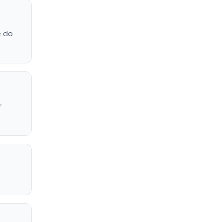
e do
r