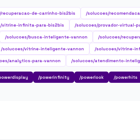
/recuperacao-de-carrinho-bis2bis
/solucoes/recomendaca
/vitrine-infinita-para-bis2bis
/solucoes/provador-virtual-p
/solucoes/busca-inteligente-vannon
/solucoes/recuper
/solucoes/vitrine-inteligente-vannon
/solucoes/vitrine-i
coes/analytics-para-vannon
/solucoes/atendimento-inteli
powerdisplay
/powerinfinity
/powerlook
/powerhits