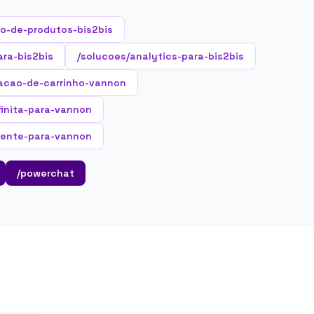
o-de-produtos-bis2bis
ara-bis2bis
/solucoes/analytics-para-bis2bis
acao-de-carrinho-vannon
nfinita-para-vannon
gente-para-vannon
/powerchat