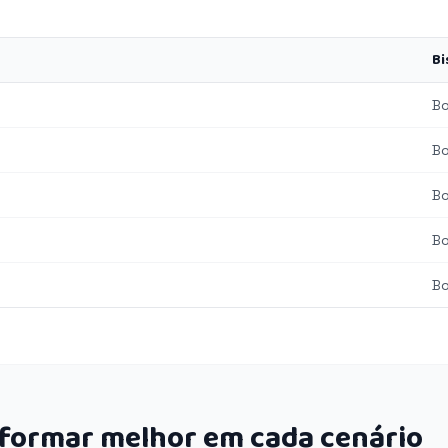
Bi
B
B
B
B
B
rformar melhor em cada cenário