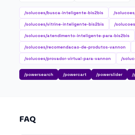
/solucoes/busca-inteligente-bis2bis
/solucoes
/solucoes/vitrine-inteligente-bis2bis
/solucoes
/solucoes/atendimento-inteligente-para-bis2bis
/solucoes/recomendacao-de-produtos-vannon
/solucoes/provador-virtual-para-vannon
/solu
/powersearch
/powercart
/powerslider
/
FAQ