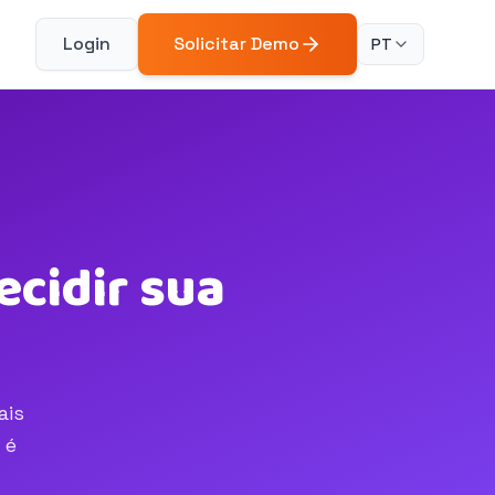
Login
Solicitar Demo
PT
ecidir sua
ais
 é