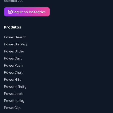
commerce.
Seguir no Instagram
Produtos
PowerSearch
PowerDisplay
PowerSlider
PowerCart
PowerPush
PowerChat
PowerHits
PowerInfinity
PowerLook
PowerLucky
PowerClip