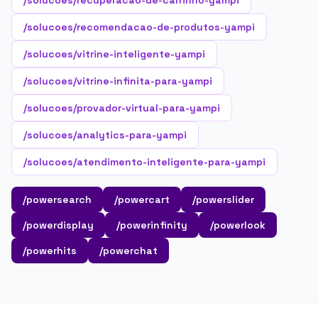
/solucoes/recuperacao-de-carrinho-yampi
/solucoes/recomendacao-de-produtos-yampi
/solucoes/vitrine-inteligente-yampi
/solucoes/vitrine-infinita-para-yampi
/solucoes/provador-virtual-para-yampi
/solucoes/analytics-para-yampi
/solucoes/atendimento-inteligente-para-yampi
/powersearch
/powercart
/powerslider
/powerdisplay
/powerinfinity
/powerlook
/powerhits
/powerchat