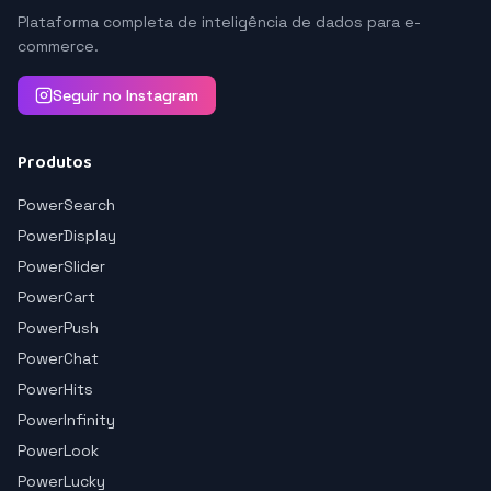
Plataforma completa de inteligência de dados para e-
commerce.
Seguir no Instagram
Produtos
PowerSearch
PowerDisplay
PowerSlider
PowerCart
PowerPush
PowerChat
PowerHits
PowerInfinity
PowerLook
PowerLucky