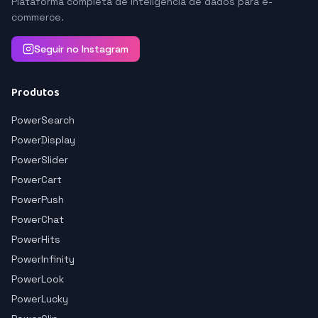
Plataforma completa de inteligência de dados para e-
commerce.
Seguir no Instagram
Produtos
PowerSearch
PowerDisplay
PowerSlider
PowerCart
PowerPush
PowerChat
PowerHits
PowerInfinity
PowerLook
PowerLucky