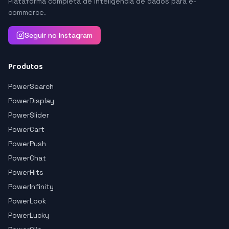
Plataforma completa de inteligência de dados para e-
commerce.
Seguir no Instagram
Produtos
PowerSearch
PowerDisplay
PowerSlider
PowerCart
PowerPush
PowerChat
PowerHits
PowerInfinity
PowerLook
PowerLucky