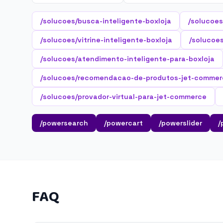
/solucoes/busca-inteligente-boxloja
/solucoes
/solucoes/vitrine-inteligente-boxloja
/solucoes
/solucoes/atendimento-inteligente-para-boxloja
/solucoes/recomendacao-de-produtos-jet-commer
/solucoes/provador-virtual-para-jet-commerce
/powersearch
/powercart
/powerslider
/
FAQ