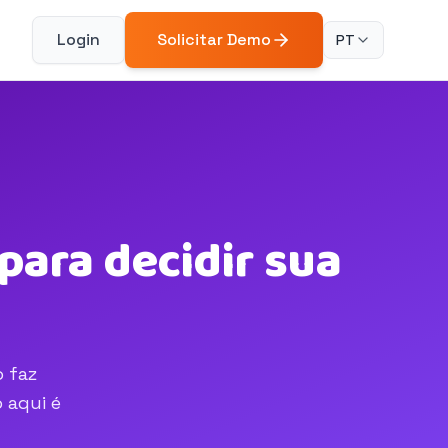
Login
Solicitar Demo
PT
para decidir sua
o faz
 aqui é