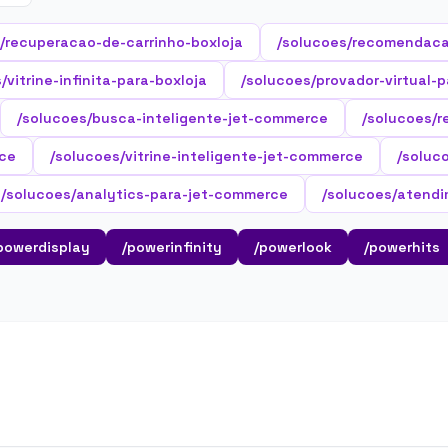
/recuperacao-de-carrinho-boxloja
/solucoes/recomendaca
/vitrine-infinita-para-boxloja
/solucoes/provador-virtual-p
/solucoes/busca-inteligente-jet-commerce
/solucoes/
ce
/solucoes/vitrine-inteligente-jet-commerce
/soluc
/solucoes/analytics-para-jet-commerce
/solucoes/atendi
powerdisplay
/powerinfinity
/powerlook
/powerhits