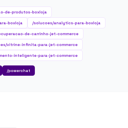
o-de-produtos-boxloja
ara-boxloja
/solucoes/analytics-para-boxloja
recuperacao-de-carrinho-jet-commerce
oes/vitrine-infinita-para-jet-commerce
mento-inteligente-para-jet-commerce
/powerchat