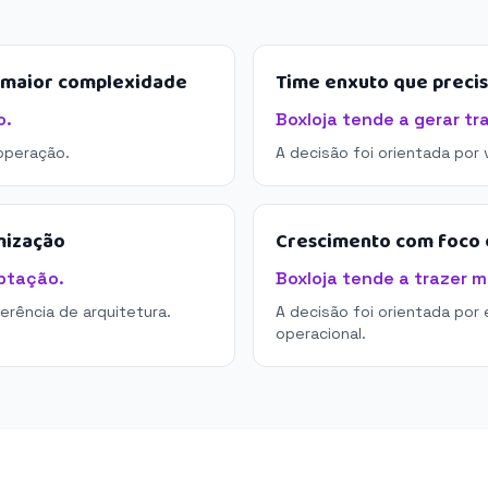
e maior complexidade
Time enxuto que preci
o.
Boxloja tende a gerar tr
operação.
A decisão foi orientada por
mização
Crescimento com foco e
ptação.
Boxloja tende a trazer m
derência de arquitetura.
A decisão foi orientada por 
operacional.