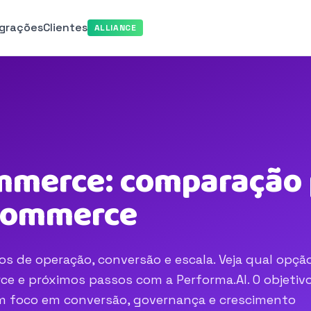
egrações
Clientes
ALLIANCE
mmerce: comparação 
-commerce
s de operação, conversão e escala. Veja qual opçã
e e próximos passos com a Performa.AI. O objetivo
com foco em conversão, governança e crescimento