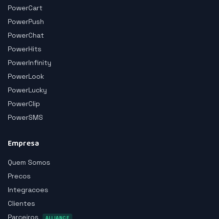
PowerCart
PowerPush
PowerChat
PowerHits
PowerInfinity
PowerLook
PowerLucky
PowerClip
PowerSMS
Empresa
Quem Somos
Precos
Integracoes
Clientes
Parceiros
ALLIANCE