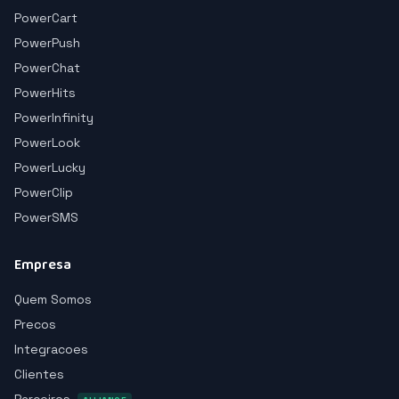
PowerCart
PowerPush
PowerChat
PowerHits
PowerInfinity
PowerLook
PowerLucky
PowerClip
PowerSMS
Empresa
Quem Somos
Precos
Integracoes
Clientes