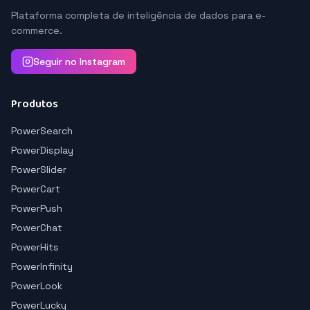
Plataforma completa de inteligência de dados para e-
commerce.
Seguir no Instagram
Produtos
PowerSearch
PowerDisplay
PowerSlider
PowerCart
PowerPush
PowerChat
PowerHits
PowerInfinity
PowerLook
PowerLucky