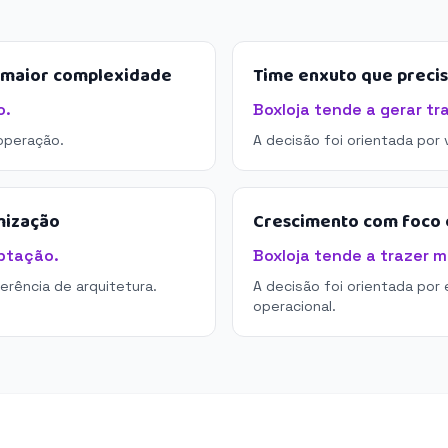
e maior complexidade
Time enxuto que preci
o.
Boxloja tende a gerar tr
operação.
A decisão foi orientada por
mização
Crescimento com foco e
ptação.
Boxloja tende a trazer m
derência de arquitetura.
A decisão foi orientada por 
operacional.