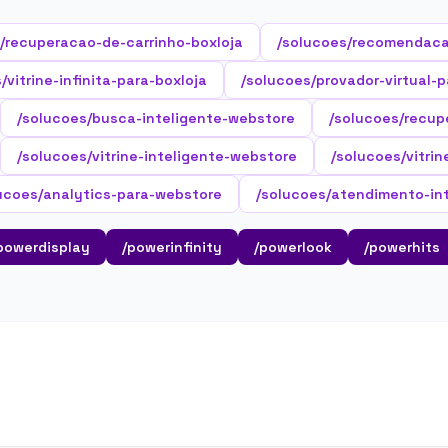
/recuperacao-de-carrinho-boxloja
/solucoes/recomendaca
/vitrine-infinita-para-boxloja
/solucoes/provador-virtual-p
/solucoes/busca-inteligente-webstore
/solucoes/recup
/solucoes/vitrine-inteligente-webstore
/solucoes/vitrin
ucoes/analytics-para-webstore
/solucoes/atendimento-in
powerdisplay
/powerinfinity
/powerlook
/powerhits