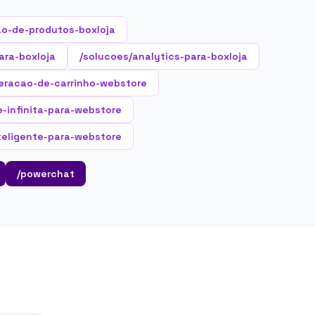
o-de-produtos-boxloja
ara-boxloja
/solucoes/analytics-para-boxloja
eracao-de-carrinho-webstore
e-infinita-para-webstore
teligente-para-webstore
/powerchat