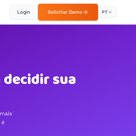
Login
Solicitar Demo
PT
 decidir sua
 mais
 é