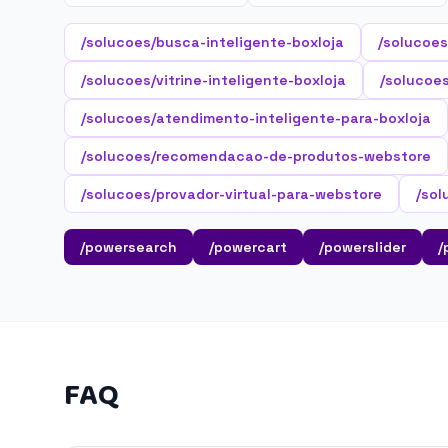
/solucoes/busca-inteligente-boxloja
/solucoes
/solucoes/vitrine-inteligente-boxloja
/solucoes
/solucoes/atendimento-inteligente-para-boxloja
/solucoes/recomendacao-de-produtos-webstore
/solucoes/provador-virtual-para-webstore
/sol
/powersearch
/powercart
/powerslider
/
FAQ