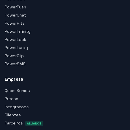
PowerPush
PowerChat
PowerHits
PowerInfinity
PowerLook
PowerLucky
PowerClip
PowerSMS
Empresa
Quem Somos
Precos
Integracoes
Clientes
Parceiros
ALLIANCE