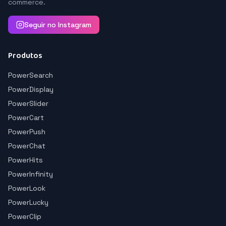
commerce.
Seguir no Instagram
Produtos
PowerSearch
PowerDisplay
PowerSlider
PowerCart
PowerPush
PowerChat
PowerHits
PowerInfinity
PowerLook
PowerLucky
PowerClip