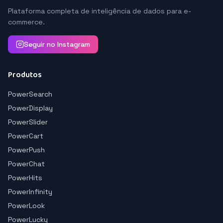
Plataforma completa de inteligência de dados para e-
commerce.
Seguir no Instagram
Produtos
PowerSearch
PowerDisplay
PowerSlider
PowerCart
PowerPush
PowerChat
PowerHits
PowerInfinity
PowerLook
PowerLucky