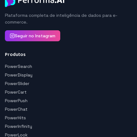
Plataforma completa de inteligência de dados para e-
commerce.
Seguir no Instagram
Produtos
PowerSearch
PowerDisplay
PowerSlider
PowerCart
PowerPush
PowerChat
PowerHits
PowerInfinity
PowerLook