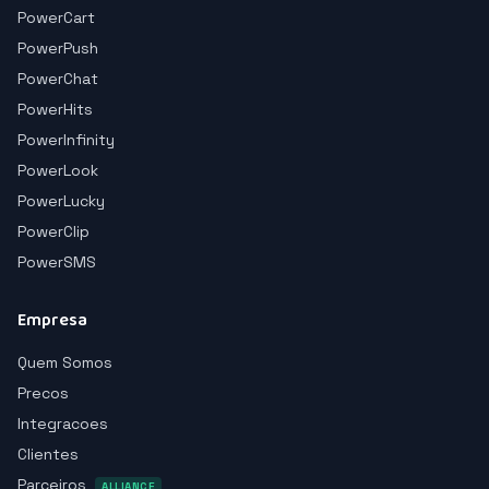
PowerCart
PowerPush
PowerChat
PowerHits
PowerInfinity
PowerLook
PowerLucky
PowerClip
PowerSMS
Empresa
Quem Somos
Precos
Integracoes
Clientes
Parceiros
ALLIANCE