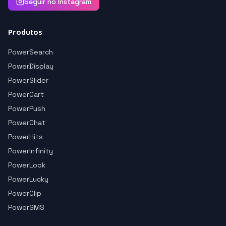
Seguir no Instagram
Produtos
PowerSearch
PowerDisplay
PowerSlider
PowerCart
PowerPush
PowerChat
PowerHits
PowerInfinity
PowerLook
PowerLucky
PowerClip
PowerSMS