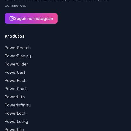
commerce.
Seguir no Instagram
Produtos
PowerSearch
PowerDisplay
PowerSlider
PowerCart
PowerPush
PowerChat
PowerHits
PowerInfinity
PowerLook
PowerLucky
PowerClip