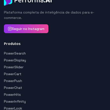
Plataforma completa de inteligência de dados para e-
commerce.
Seguir no Instagram
Produtos
PowerSearch
PowerDisplay
PowerSlider
PowerCart
PowerPush
PowerChat
PowerHits
PowerInfinity
PowerLook