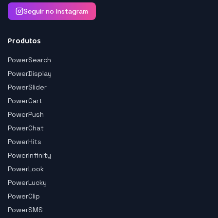
Seguir no Instagram
Produtos
PowerSearch
PowerDisplay
PowerSlider
PowerCart
PowerPush
PowerChat
PowerHits
PowerInfinity
PowerLook
PowerLucky
PowerClip
PowerSMS