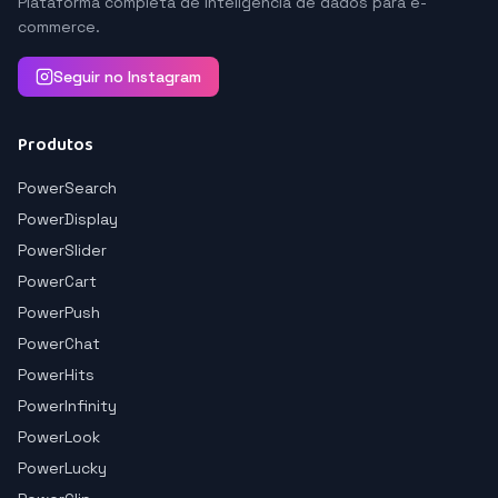
Plataforma completa de inteligência de dados para e-
commerce.
Seguir no Instagram
Produtos
PowerSearch
PowerDisplay
PowerSlider
PowerCart
PowerPush
PowerChat
PowerHits
PowerInfinity
PowerLook
PowerLucky