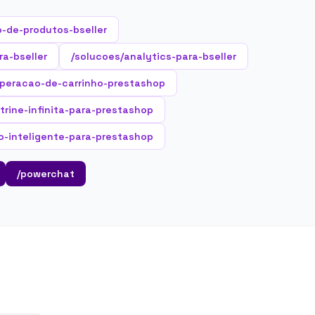
-de-produtos-bseller
ra-bseller
/solucoes/analytics-para-bseller
uperacao-de-carrinho-prestashop
itrine-infinita-para-prestashop
o-inteligente-para-prestashop
/powerchat