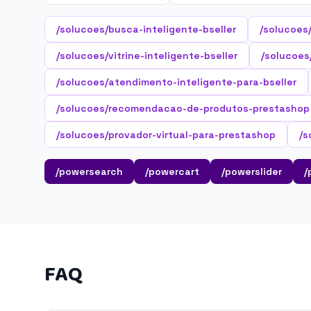
/solucoes/busca-inteligente-bseller
/solucoes
/solucoes/vitrine-inteligente-bseller
/solucoes/
/solucoes/atendimento-inteligente-para-bseller
/solucoes/recomendacao-de-produtos-prestashop
/solucoes/provador-virtual-para-prestashop
/s
/powersearch
/powercart
/powerslider
/
FAQ