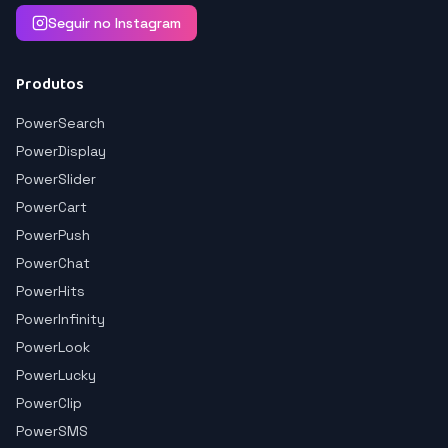
Seguir no Instagram
Produtos
PowerSearch
PowerDisplay
PowerSlider
PowerCart
PowerPush
PowerChat
PowerHits
PowerInfinity
PowerLook
PowerLucky
PowerClip
PowerSMS