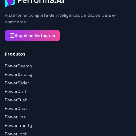
Plataforma completa de inteligência de dados para e-
commerce.
Seguir no Instagram
Produtos
PowerSearch
PowerDisplay
PowerSlider
PowerCart
PowerPush
PowerChat
PowerHits
PowerInfinity
PowerLook