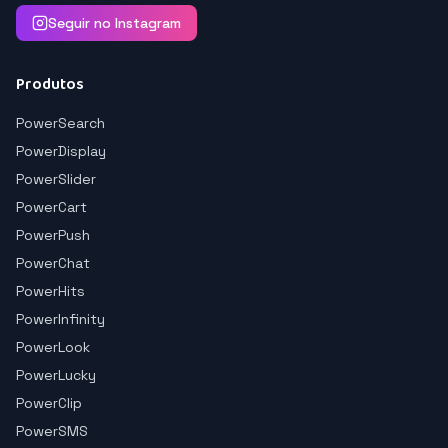
Seguir no Instagram
Produtos
PowerSearch
PowerDisplay
PowerSlider
PowerCart
PowerPush
PowerChat
PowerHits
PowerInfinity
PowerLook
PowerLucky
PowerClip
PowerSMS