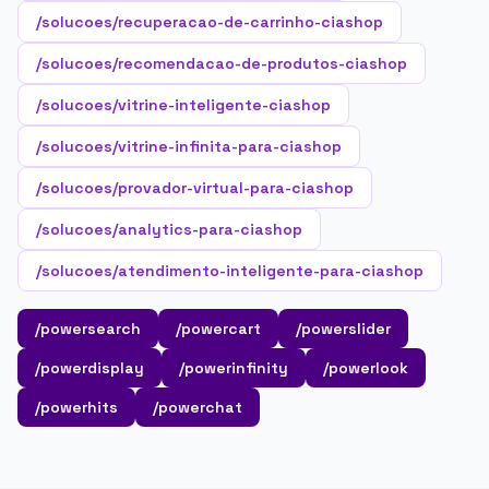
/solucoes/recuperacao-de-carrinho-ciashop
/solucoes/recomendacao-de-produtos-ciashop
/solucoes/vitrine-inteligente-ciashop
/solucoes/vitrine-infinita-para-ciashop
/solucoes/provador-virtual-para-ciashop
/solucoes/analytics-para-ciashop
/solucoes/atendimento-inteligente-para-ciashop
/powersearch
/powercart
/powerslider
/powerdisplay
/powerinfinity
/powerlook
/powerhits
/powerchat