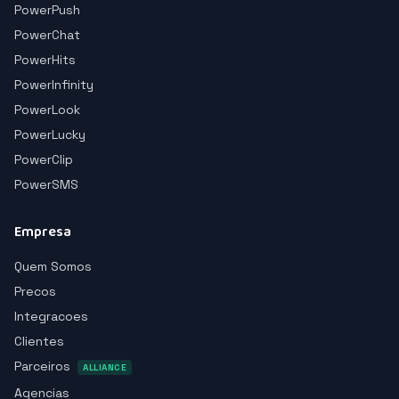
PowerPush
PowerChat
PowerHits
PowerInfinity
PowerLook
PowerLucky
PowerClip
PowerSMS
Empresa
Quem Somos
Precos
Integracoes
Clientes
Parceiros
ALLIANCE
Agencias