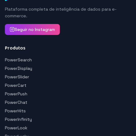
Plataforma completa de inteligência de dados para e-
commerce.
Seguir no Instagram
Produtos
PowerSearch
PowerDisplay
PowerSlider
PowerCart
PowerPush
PowerChat
PowerHits
PowerInfinity
PowerLook