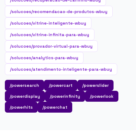
/solucoes/recuperacao-de-carrinho-wbuy
/solucoes/recomendacao-de-produtos-wbuy
/solucoes/vitrine-inteligente-wbuy
/solucoes/vitrine-infinita-para-wbuy
/solucoes/provador-virtual-para-wbuy
/solucoes/analytics-para-wbuy
/solucoes/atendimento-inteligente-para-wbuy
/powersearch
/powercart
/powerslider
/powerdisplay
/powerinfinity
/powerlook
/powerhits
/powerchat