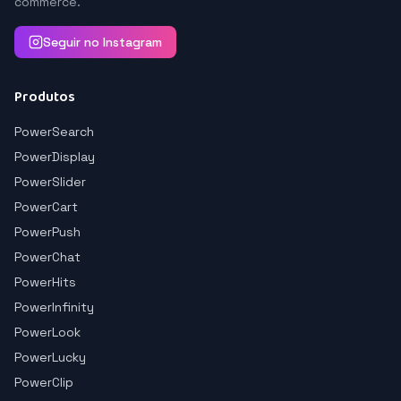
commerce.
Seguir no Instagram
Produtos
PowerSearch
PowerDisplay
PowerSlider
PowerCart
PowerPush
PowerChat
PowerHits
PowerInfinity
PowerLook
PowerLucky
PowerClip