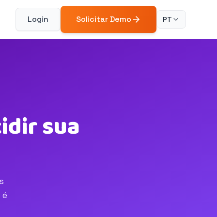
Login
Solicitar Demo
PT
idir sua
s
 é