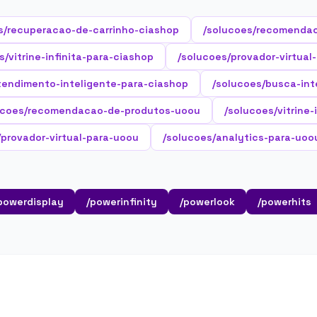
s/recuperacao-de-carrinho-ciashop
/solucoes/recomenda
s/vitrine-infinita-para-ciashop
/solucoes/provador-virtual
tendimento-inteligente-para-ciashop
/solucoes/busca-int
ucoes/recomendacao-de-produtos-uoou
/solucoes/vitrine
/provador-virtual-para-uoou
/solucoes/analytics-para-uoo
powerdisplay
/powerinfinity
/powerlook
/powerhits