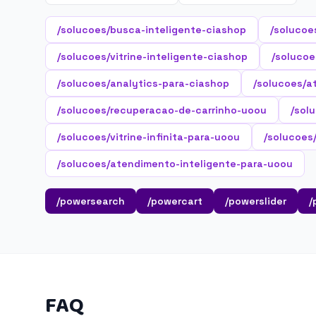
/solucoes/busca-inteligente-ciashop
/solucoe
/solucoes/vitrine-inteligente-ciashop
/solucoe
/solucoes/analytics-para-ciashop
/solucoes/a
/solucoes/recuperacao-de-carrinho-uoou
/sol
/solucoes/vitrine-infinita-para-uoou
/solucoes
/solucoes/atendimento-inteligente-para-uoou
/powersearch
/powercart
/powerslider
/
FAQ