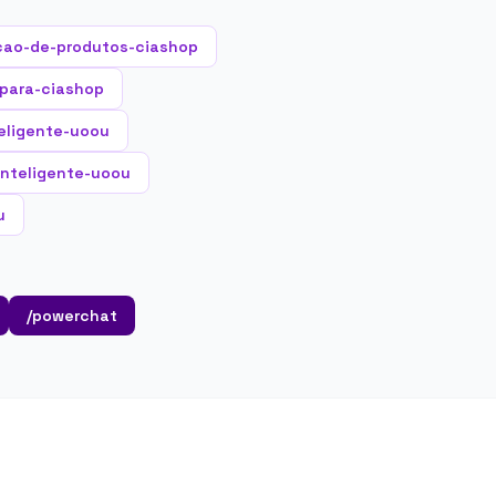
cao-de-produtos-ciashop
-para-ciashop
eligente-uoou
-inteligente-uoou
u
/powerchat