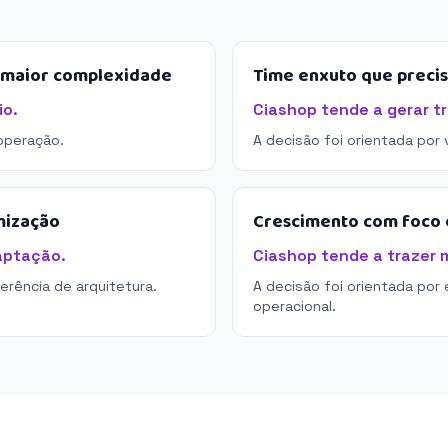
e maior complexidade
Time enxuto que preci
io.
Ciashop tende a gerar t
operação.
A decisão foi orientada por
mização
Crescimento com foco e
aptação.
Ciashop tende a trazer m
derência de arquitetura.
A decisão foi orientada por 
operacional.