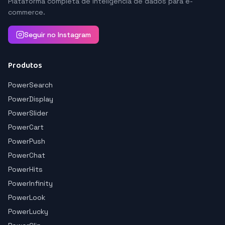
Plataforma completa de inteligência de dados para e-
commerce.
Seguir no Instagram
Produtos
PowerSearch
PowerDisplay
PowerSlider
PowerCart
PowerPush
PowerChat
PowerHits
PowerInfinity
PowerLook
PowerLucky