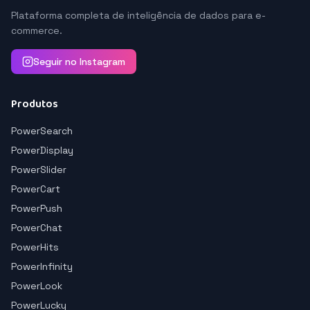
Plataforma completa de inteligência de dados para e-
commerce.
Seguir no Instagram
Produtos
PowerSearch
PowerDisplay
PowerSlider
PowerCart
PowerPush
PowerChat
PowerHits
PowerInfinity
PowerLook
PowerLucky