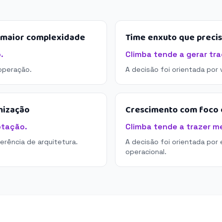
e maior complexidade
Time enxuto que preci
.
Climba tende a gerar tra
operação.
A decisão foi orientada por
mização
Crescimento com foco e
ptação.
Climba tende a trazer me
derência de arquitetura.
A decisão foi orientada por 
operacional.