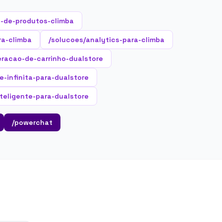
-de-produtos-climba
ra-climba
/solucoes/analytics-para-climba
eracao-de-carrinho-dualstore
ne-infinita-para-dualstore
teligente-para-dualstore
/powerchat