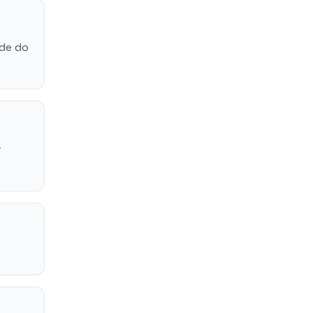
ade do
r
.