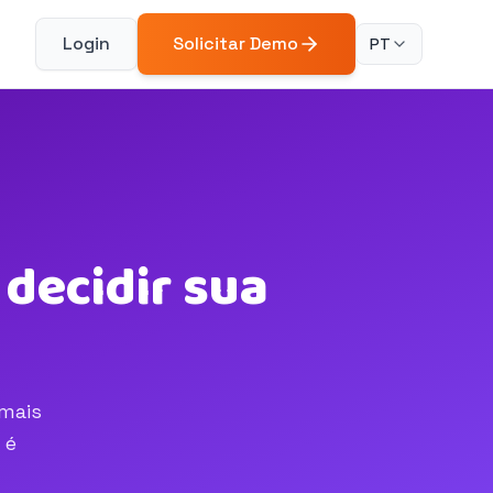
Login
Solicitar Demo
PT
decidir sua
 mais
 é