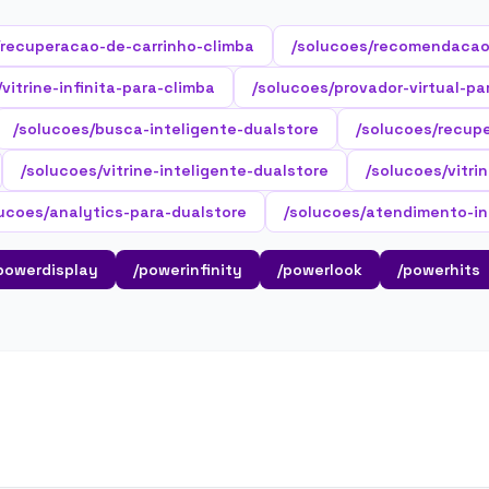
/recuperacao-de-carrinho-climba
/solucoes/recomendacao
vitrine-infinita-para-climba
/solucoes/provador-virtual-pa
/solucoes/busca-inteligente-dualstore
/solucoes/recup
/solucoes/vitrine-inteligente-dualstore
/solucoes/vitri
lucoes/analytics-para-dualstore
/solucoes/atendimento-in
powerdisplay
/powerinfinity
/powerlook
/powerhits