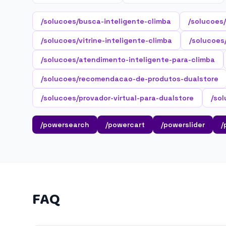
/solucoes/busca-inteligente-climba
/solucoes
/solucoes/vitrine-inteligente-climba
/solucoes/
/solucoes/atendimento-inteligente-para-climba
/solucoes/recomendacao-de-produtos-dualstore
/solucoes/provador-virtual-para-dualstore
/so
/powersearch
/powercart
/powerslider
/
FAQ