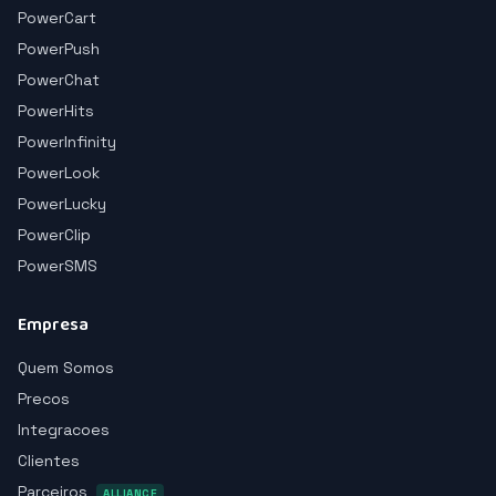
PowerCart
PowerPush
PowerChat
PowerHits
PowerInfinity
PowerLook
PowerLucky
PowerClip
PowerSMS
Empresa
Quem Somos
Precos
Integracoes
Clientes
Parceiros
ALLIANCE