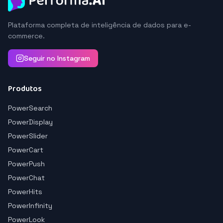
Plataforma completa de inteligência de dados para e-
commerce.
Seguir no Instagram
Produtos
PowerSearch
PowerDisplay
PowerSlider
PowerCart
PowerPush
PowerChat
PowerHits
PowerInfinity
PowerLook