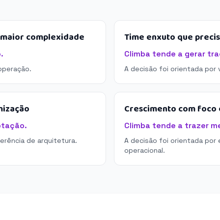
e maior complexidade
Time enxuto que preci
.
Climba tende a gerar tra
operação.
A decisão foi orientada por
mização
Crescimento com foco e
ptação.
Climba tende a trazer me
derência de arquitetura.
A decisão foi orientada por 
operacional.