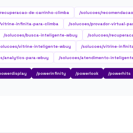
/recuperacao-de-carrinho-climba
/solucoes/recomendacao
vitrine-infinita-para-climba
/solucoes/provador-virtual-pa
/solucoes/busca-inteligente-wbuy
/solucoes/recuperac
solucoes/vitrine-inteligente-wbuy
/solucoes/vitrine-infini
es/analytics-para-wbuy
/solucoes/atendimento-inteligen
powerdisplay
/powerinfinity
/powerlook
/powerhits