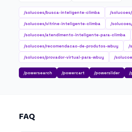
/solucoes/busca-inteligente-climba
/solucoes
/solucoes/vitrine-inteligente-climba
/solucoes/
/solucoes/atendimento-inteligente-para-climba
/solucoes/recomendacao-de-produtos-wbuy
/
/solucoes/provador-virtual-para-wbuy
/soluco
/powersearch
/powercart
/powerslider
/
FAQ