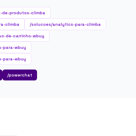
-de-produtos-climba
ra-climba
/solucoes/analytics-para-climba
ao-de-carrinho-wbuy
ta-para-wbuy
te-para-wbuy
/powerchat