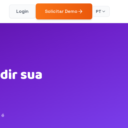
Login
Solicitar Demo
PT
dir sua
s
 é