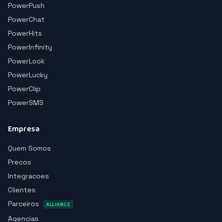
PowerPush
PowerChat
PowerHits
PowerInfinity
PowerLook
PowerLucky
PowerClip
PowerSMS
Empresa
Quem Somos
Precos
Integracoes
Clientes
Parceiros
ALLIANCE
Agencias