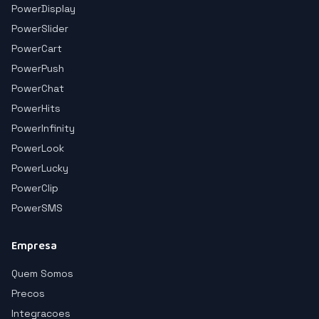
PowerDisplay
PowerSlider
PowerCart
PowerPush
PowerChat
PowerHits
PowerInfinity
PowerLook
PowerLucky
PowerClip
PowerSMS
Empresa
Quem Somos
Precos
Integracoes