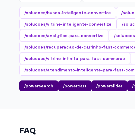
/solucoes/busca-inteligente-convertize
/soluc
/solucoes/vitrine-inteligente-convertize
/soluc
/solucoes/analytics-para-convertize
/solucoes
/solucoes/recuperacao-de-carrinho-fast-commerc
/solucoes/vitrine-infinita-para-fast-commerce
/solucoes/atendimento-inteligente-para-fast-co
/powersearch
/powercart
/powerslider
/
FAQ