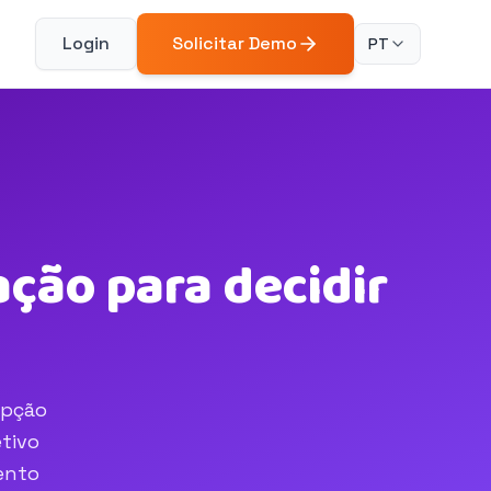
Login
Solicitar Demo
PT
ção para decidir
opção
tivo
ento