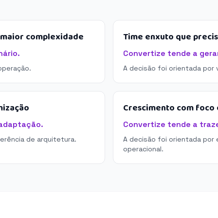
e maior complexidade
Time enxuto que preci
ário.
Convertize tende a gerar
operação.
A decisão foi orientada por
mização
Crescimento com foco e
 adaptação.
Convertize tende a traze
derência de arquitetura.
A decisão foi orientada por 
operacional.