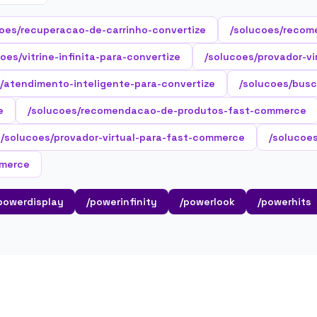
oes/recuperacao-de-carrinho-convertize
/solucoes/recom
oes/vitrine-infinita-para-convertize
/solucoes/provador-vi
/atendimento-inteligente-para-convertize
/solucoes/busc
e
/solucoes/recomendacao-de-produtos-fast-commerce
/solucoes/provador-virtual-para-fast-commerce
/solucoe
mmerce
powerdisplay
/powerinfinity
/powerlook
/powerhits