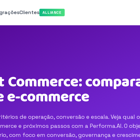
egrações
Clientes
ALLIANCE
st Commerce: compara
e e-commerce
érios de operação, conversão e escala. Veja qual 
merce e próximos passos com a Performa.AI. O obje
nário, com foco em conversão, governança e crescim