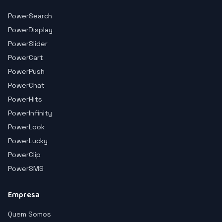
PowerSearch
PowerDisplay
PowerSlider
PowerCart
PowerPush
PowerChat
PowerHits
PowerInfinity
PowerLook
PowerLucky
PowerClip
PowerSMS
Empresa
Quem Somos