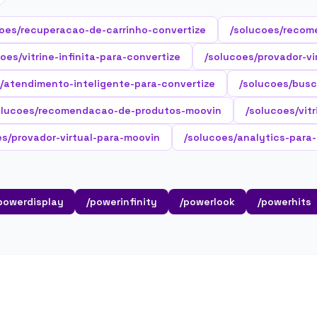
oes/recuperacao-de-carrinho-convertize
/solucoes/recom
oes/vitrine-infinita-para-convertize
/solucoes/provador-vi
/atendimento-inteligente-para-convertize
/solucoes/busc
olucoes/recomendacao-de-produtos-moovin
/solucoes/vit
es/provador-virtual-para-moovin
/solucoes/analytics-para
powerdisplay
/powerinfinity
/powerlook
/powerhits