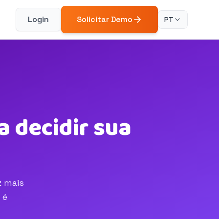
Login
Solicitar Demo
PT
 decidir sua
z mais
 é