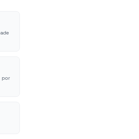
dade
 por