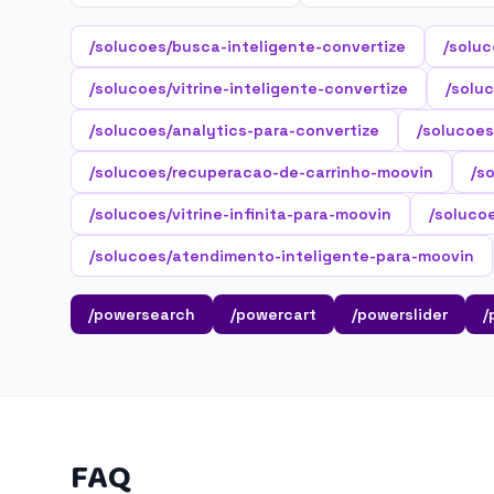
/solucoes/busca-inteligente-convertize
/soluc
/solucoes/vitrine-inteligente-convertize
/soluc
/solucoes/analytics-para-convertize
/solucoes
/solucoes/recuperacao-de-carrinho-moovin
/s
/solucoes/vitrine-infinita-para-moovin
/soluco
/solucoes/atendimento-inteligente-para-moovin
/powersearch
/powercart
/powerslider
/
FAQ