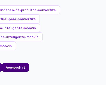
endacao-de-produtos-convertize
rtual-para-convertize
a-inteligente-moovin
rine-inteligente-moovin
-moovin
/powerchat