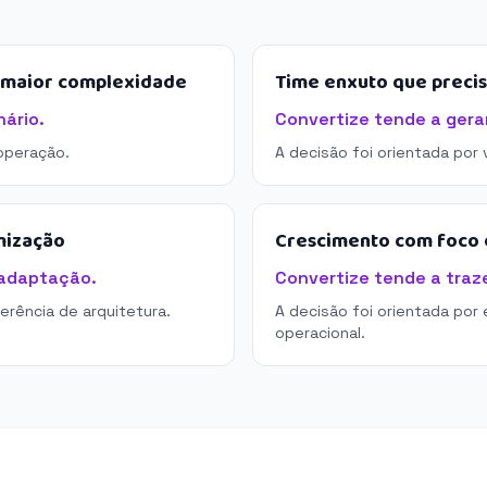
e maior complexidade
Time enxuto que preci
ário.
Convertize tende a gerar
operação.
A decisão foi orientada por
mização
Crescimento com foco e
 adaptação.
Convertize tende a traze
derência de arquitetura.
A decisão foi orientada por 
operacional.