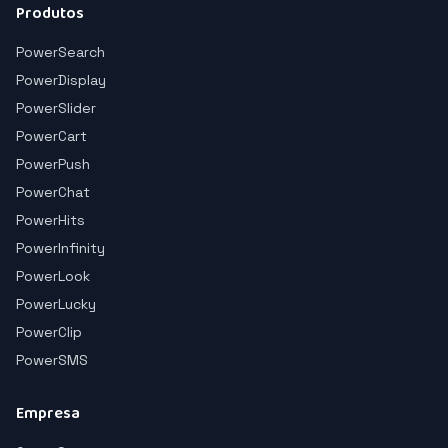
Produtos
PowerSearch
PowerDisplay
PowerSlider
PowerCart
PowerPush
PowerChat
PowerHits
PowerInfinity
PowerLook
PowerLucky
PowerClip
PowerSMS
Empresa