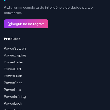
Plataforma completa de inteligência de dados para e-
commerce.
Seguir no Instagram
Produtos
PowerSearch
PowerDisplay
PowerSlider
PowerCart
PowerPush
PowerChat
PowerHits
PowerInfinity
PowerLook