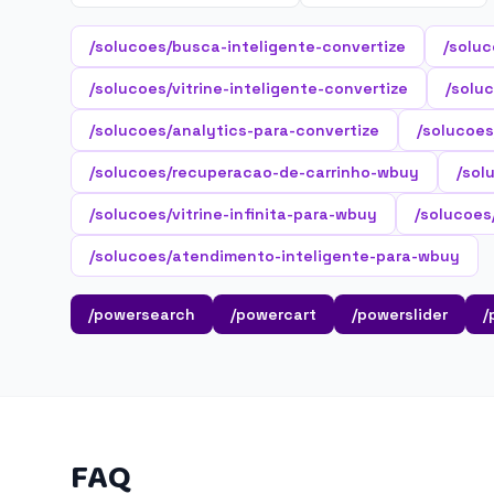
/solucoes/busca-inteligente-convertize
/soluc
/solucoes/vitrine-inteligente-convertize
/soluc
/solucoes/analytics-para-convertize
/solucoes
/solucoes/recuperacao-de-carrinho-wbuy
/sol
/solucoes/vitrine-infinita-para-wbuy
/solucoes
/solucoes/atendimento-inteligente-para-wbuy
/powersearch
/powercart
/powerslider
/
FAQ