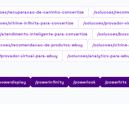
oes/recuperacao-de-carrinho-convertize
/solucoes/recom
oes/vitrine-infinita-para-convertize
/solucoes/provador-vi
/atendimento-inteligente-para-convertize
/solucoes/busc
ucoes/recomendacao-de-produtos-wbuy
/solucoes/vitrine
/provador-virtual-para-wbuy
/solucoes/analytics-para-wb
powerdisplay
/powerinfinity
/powerlook
/powerhits