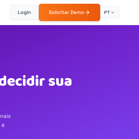
Login
Solicitar Demo
PT
decidir sua
mais
 é