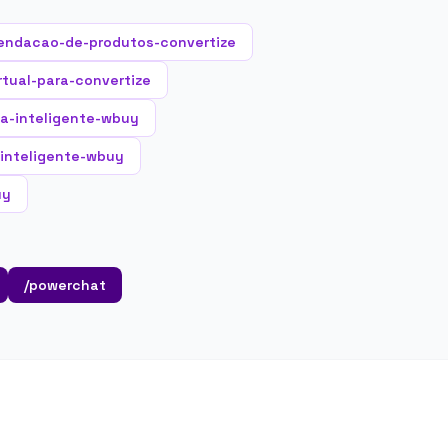
endacao-de-produtos-convertize
rtual-para-convertize
a-inteligente-wbuy
-inteligente-wbuy
uy
/powerchat