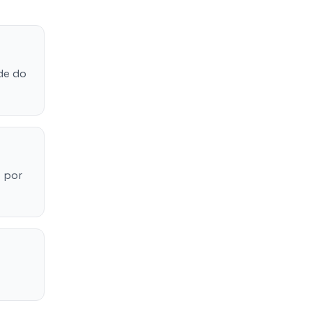
de do
 por