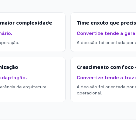
e maior complexidade
Time enxuto que preci
ário.
Convertize tende a gerar
operação.
A decisão foi orientada por
mização
Crescimento com foco e
 adaptação.
Convertize tende a traze
derência de arquitetura.
A decisão foi orientada por 
operacional.