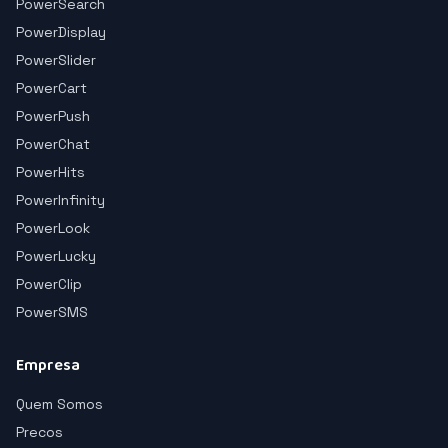
PowerSearch
PowerDisplay
PowerSlider
PowerCart
PowerPush
PowerChat
PowerHits
PowerInfinity
PowerLook
PowerLucky
PowerClip
PowerSMS
Empresa
Quem Somos
Precos